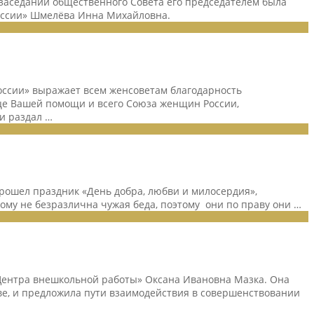
 заседании общественного Совета его председателем была
оссии» Шмелёва Инна Михайловна.
оссии» выражает всем женсоветам благодарность
це Вашей помощи и всего Союза женщин России,
и раздал …
ошел праздник «День добра, любви и милосердия»,
ому не безразлична чужая беда, поэтому они по праву они …
Центра внешкольной работы» Оксана Ивановна Мазка. Она
ве, и предложила пути взаимодействия в совершенствовании