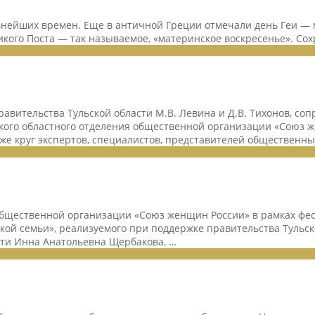
нейших времен. Еще в античной Греции отмечали день Геи — ма
икого Поста — так называемое, «материнское воскресенье». Со
авительства Тульской области М.В. Левина и Д.В. Тихонов, со
ского областного отделения общественной организации «Союз ж
кже круг экспертов, специалистов, представителей общественн
щественной организации «Союз женщин России» в рамках фест
кой семьи», реализуемого при поддержке правительства Тульс
сти Инна Анатольевна Щербакова, …