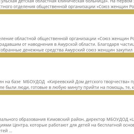
Тульская детская областная клиническая больница». На первом
астного отделения общественной организации «Союз женщин Р
деление областной общественной организации «Союз женщин Р
адавшим от наводнения в Амурской области. Благодаря части
собранные денежные средства Амурский союз женщин закупил 
н на базе МБОУДОД «Киреевский Дом детского творчества» пр
е были люди, готовые в любую минуту прийти на помощь, те, к
ипального образования Кимовский район, директор МБОУДОД «
циями Центра, которые работают для детей на бесплатной осно
етей …