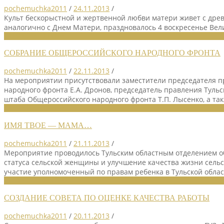
pochemuchka2011
/
24.11.2013
/
Культ бескорыстной и жертвенной любви матери живет с древ
аналогично с Днем Матери, праздновалось 4 воскресенье Вел
НОВОСТИ СОЮЗА
СОБРАНИЕ ОБЩЕРОССИЙСКОГО НАРОДНОГО ФРОНТА
pochemuchka2011
/
22.11.2013
/
На мероприятии присутствовали заместители председателя пр
народного фронта Е.А. Дронов, председатель правления Туль
штаба Общероссийского народного фронта Т.П. Лысенко, а та
НОВОСТИ СОЮЗА
ИМЯ ТВОЕ — МАМА…
pochemuchka2011
/
21.11.2013
/
Мероприятие проводилось Тульским областным отделением об
статуса сельской женщины и улучшение качества жизни сельс
участие уполномоченный по правам ребенка в Тульской обла
НОВОСТИ СОЮЗА
СОЗДАНИЕ СОВЕТА ПО ОЦЕНКЕ КАЧЕСТВА РАБОТЫ
pochemuchka2011
/
20.11.2013
/