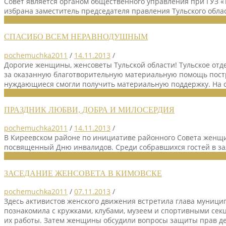
Совет является органом общественного управления при ГУЗ «
избрана заместитель председателя правления Тульского обл
НОВОСТИ СОЮЗА
СПАСИБО ВСЕМ НЕРАВНОДУШНЫМ
pochemuchka2011
/
14.11.2013
/
Дорогие женщины, женсоветы Тульской области! Тульское от
за оказанную благотворительную материальную помощь постр
нуждающиеся смогли получить материальную поддержку. На 
НОВОСТИ СОЮЗА
ПРАЗДНИК ЛЮБВИ, ДОБРА И МИЛОСЕРДИЯ
pochemuchka2011
/
14.11.2013
/
В Киреевском районе по инициативе районного Совета женщи
посвященный Дню инвалидов. Среди собравшихся гостей в зал
НОВОСТИ СОЮЗА
ЗАСЕДАНИЕ ЖЕНСОВЕТА В КИМОВСКЕ
pochemuchka2011
/
07.11.2013
/
Здесь активистов женского движения встретила глава муниц
познакомила с кружками, клубами, музеем и спортивными сек
их работы. Затем женщины обсудили вопросы защиты прав д