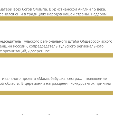
тери всех богов Олимпа. В христианской Англии 15 века,
хранился он и в традициях народов нашей страны. Недаром …
председатель Тульского регионального штаба Общероссийского
енщин России», сопредседатель Тульского регионального
ых организаций, Доверенное …
ивального проекта «Мама, бабушка, сестра… – повышение
кой области. В церемонии награждения конкурсанток приняли