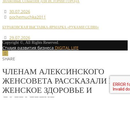
ЗНАКОВЫЕ СОБЫТИЯ ДЛЯ ИСТОРИИ ГОРОДА
30.07.2026
pochemuchka2011
БУРАКОВСКАЯ ВЫСТАВКА-ЯРМАРКА «РУКАМИ СЕЛЯН»
29.07.2026
Copyright ©, All Rights Reserved.
Студия развития бизнеса
DIGITAL LIFE
SHARE
ЧЛЕНАМ АЛЕКСИНСКОГО
ЖЕНСОВЕТА РАССКАЗАЛИ ПРО
ЖЕНСКОЕ ЗДОРОВЬЕ И
ДОЛГОЛЕТИЕ
MORE STORIES
pochemuchka2011
НОВОСТИ РАЙОННЫХ ОТДЕЛЕНИЙ
/
НОВОСТИ РАЙОННЫХ