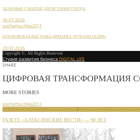
ЗНАКОВЫЕ СОБЫТИЯ ДЛЯ ИСТОРИИ ГОРОДА
30.07.2026
pochemuchka2011
БУРАКОВСКАЯ ВЫСТАВКА-ЯРМАРКА «РУКАМИ СЕЛЯН»
29.07.2026
Copyright ©, All Rights Reserved.
Студия развития бизнеса
DIGITAL LIFE
SHARE
ЦИФРОВАЯ ТРАНСФОРМАЦИЯ 
MORE STORIES
pochemuchka2011
НОВОСТИ РАЙОННЫХ ОТДЕЛЕНИЙ
/
НОВОСТИ РАЙОННЫХ ОТДЕЛ
ГАЗЕТЕ «АЛЕКСИНСКИЕ ВЕСТИ» — 90 ЛЕТ