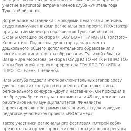
участие в итоговой встрече членов клуба «Учитель года
Тульской области».
Встречались наставники с молодыми педагогами региона,
студентами-участниками регионального проекта PRO-стажер
при участии министра образования Тульской области
Оксаны Осташко, ректора ФГБОУ ВО «ТГПУ им Л.Н. Толстого»
Константина Подрезова, директора департамента
дошкольного, общего, дополнительного образования и
воспитания министерства образования Тульской области
Владимира Морозова, ректора ГОУ ДПО ТО «ИПК и ППРО ТО»
Инны Якуниной, первого проректора ГОУ ДПО ТО «ИПК и
ППРО ТО» Елены Пчелиной.
Члены клуба подвели итоги заключительных этапов сразу
для нескольких конкурсов и проектов. Состоялся финал
регионального конкурса «Друг и наставник». Он проходил в
ноябре-декабре и его участниками стали 45 педагогических
работников из 10 муниципалитетов. Финалисты
спроектировали программу наставничества для молодых
педагогов-участников проекта «PROстажер».
Также участники регионального фестиваля «Открой себя»
презентовали проект просветительского цифрового ресурса