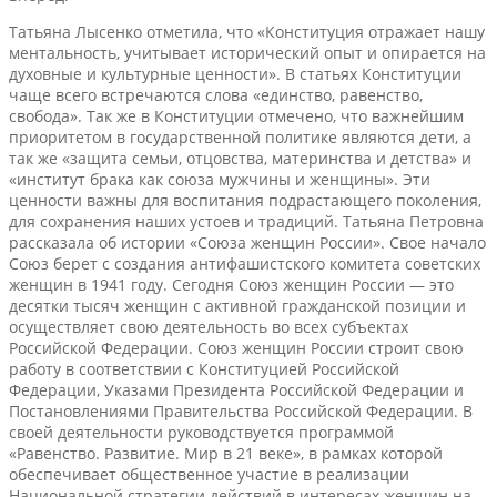
Татьяна Лысенко отметила, что «Конституция отражает нашу
ментальность, учитывает исторический опыт и опирается на
духовные и культурные ценности». В статьях Конституции
чаще всего встречаются слова «единство, равенство,
свобода». Так же в Конституции отмечено, что важнейшим
приоритетом в государственной политике являются дети, а
так же «защита семьи, отцовства, материнства и детства» и
«институт брака как союза мужчины и женщины». Эти
ценности важны для воспитания подрастающего поколения,
для сохранения наших устоев и традиций. Татьяна Петровна
рассказала об истории «Союза женщин России». Свое начало
Союз берет с создания антифашистского комитета советских
женщин в 1941 году. Сегодня Союз женщин России — это
десятки тысяч женщин с активной гражданской позиции и
осуществляет свою деятельность во всех субъектах
Российской Федерации. Союз женщин России строит свою
работу в соответствии с Конституцией Российской
Федерации, Указами Президента Российской Федерации и
Постановлениями Правительства Российской Федерации. В
своей деятельности руководствуется программой
«Равенство. Развитие. Мир в 21 веке», в рамках которой
обеспечивает общественное участие в реализации
Национальной стратегии действий в интересах женщин на