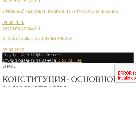
pochemuchka2011
УЗЛОВСКИЙ ЖЕНСОВЕТ ПОЗДРАВИЛ СУПРУГОВ СЕЛА ИЛЬИНКА
04.08.2026
pochemuchka2011
В ТУЛЕ ПРОШЕЛ ФЕСТИВАЛЬ ПРЯНИКА
03.08.2026
Copyright ©, All Rights Reserved.
Студия развития бизнеса
DIGITAL LIFE
SHARE
КОНСТИТУЦИЯ- ОСНОВНОЙ
ЗАКОН СТРАНЫ
MORE STORIES
pochemuchka2011
НОВОСТИ РАЙОННЫХ ОТДЕЛЕНИЙ
/
НОВОСТИ РАЙОННЫХ
ОТДЕЛЕНИЙ 2019
В НОВЫЙ ГОД С ПОДАРКАМИ