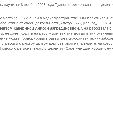
ь, научить» 8 ноября 2023 года Тульское региональное отделе
то часто слышим о ней в медиапространстве. Мы практически 
овольствие от своей деятельности, «потухших», равнодушных. А
певтом Кавериной Анисой Загрединовной.
Она рассказала о 
ти, не хочет ходить на работу или заниматься другими рутин
ание может провоцировать развитие психосоматических заболе
стресса и о многом другом шел разговор на тренинге, на кот
Тульского регионального отделения «Союз женщин России», ну