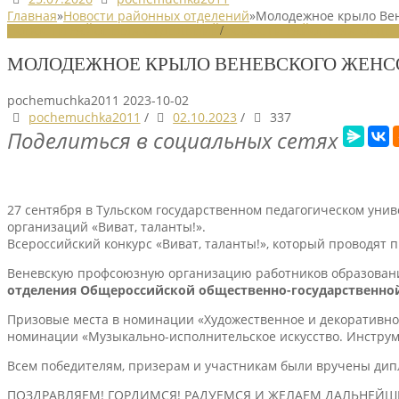
Главная
»
Новости районных отделений
»
Молодежное крыло Вене
НОВОСТИ РАЙОННЫХ ОТДЕЛЕНИЙ
/
НОВОСТИ РАЙОННЫХ ОТДЕЛ
МОЛОДЕЖНОЕ КРЫЛО ВЕНЕВСКОГО ЖЕНСО
pochemuchka2011
2023-10-02
pochemuchka2011
/
02.10.2023
/
337
Поделиться в социальных сетях
27 сентября в Тульском государственном педагогическом унив
организаций «Виват, таланты!».
Всероссийский конкурс «Виват, таланты!», который проводят
Веневскую профсоюзную организацию работников образовани
отделения Общероссийской общественно-государственно
Призовые места в номинации «Художественное и декоративно-
номинации «Музыкально-исполнительское искусство. Инструм
Всем победителям, призерам и участникам были вручены дип
ПОЗДРАВЛЯЕМ! ГОРДИМСЯ! РАДУЕМСЯ И ЖЕЛАЕМ ДАЛЬНЕЙШ