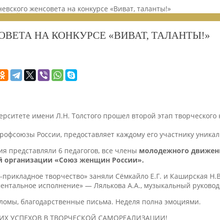
вского женсовета на конкурсе «Виват, таланты!»
ЕНИЙ 2023
ВЕТА НА КОНКУРСЕ «ВИВАТ, ТАЛАНТЫ!»
ерситете имени Л.Н. Толстого прошел второй этап творческого
 профсоюзы России, предоставляет каждому его участнику уник
я представляли 6 педагогов, все члены
молодежного движени
й организации «Союз женщин России».
прикладное творчество» заняли Сёмкайло Е.Г. и Каширская Н.В
ентальное исполнение» — Лялькова А.А., музыкальный руково
ломы, благодарственные письма. Неделя полна эмоциями.
ИХ УСПЕХОВ В ТВОРЧЕСКОЙ САМОРЕАЛИЗАЦИИ!