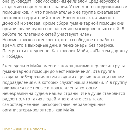
она руководит Новомосковским филиалом Среднерусской
академии современного знания. У нее много сподвижников и
помощников. И что примечательно ее группа охватывает
несколько территорий кроме Новомосковска, а именно
Донской и Узловая. Кроме сбора гуманитарной помощи они
организовали пункты по плетению маскировочных сетей. В
работе по плетению сетей участвуют члены
Новомосковского женсовета, кто в свободное от работы
время, кто в выходные дни, а пенсионеры без графика.
Плетут сети ежедневно. Как говорит Майя, – «Плетем дорожку
к Победе».
Еженедельно Майя вместе с помощниками перевозит грузы
гуманитарной помощи до мест назначения. Эта группа
создана небезразличными людьми с целью помощи нашим
подразделениям, в которых служат наши земляки. И в группу
вливаются все новые и новые члены, которым
небезразлична судьба нашей страны. И на душе становится
радостно, что таких людей много и что есть такие
самоотверженные, бескорыстные, неравнодушные
организаторы-волонтеры как Майя.
Предыдущия новость