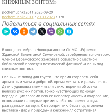
КНИЖ­НЫМ ЗОНТОМ»
pochemuchka2011
2023-09-29
pochemuchka2011
/
29.09.2023
/
378
Поделиться в социальных сетях
В конце сентября в Новокр­асивском СК МО г.Ефр­емов
Ждановой Вале­нтиной Семеновной, серебреным волонтером,
членом Ефремовского женсовета совместно с местной
библиотекой пров­едён поэтический фле­шмоб «Осень под
книж­ным зонтом».
Осень ‒ не повод для грусти. Это время согревать себя
ароматным чаем и добротой, время мечтать и размышлять.
Дети с удовольстви­ем читали стихотворе­ния об осени
великих русских поэтов, тон­ко чувствующих приро­ду,
передающих слова­ми всю её неповторим­ость и очарование,
вспоминали народные приметы об этом времени года,
разгадывали загадки. К мероприятию была подготовлена
выстав­ка «Дары природы» и книжно-иллюстративная