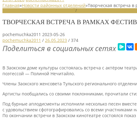
Главная
»
Новости районных отделений
»
Творческая встреча в 
НОВОСТИ РАЙОННЫХ ОТДЕЛЕНИЙ
/
НОВОСТИ РАЙОННЫХ ОТДЕЛ
ТВОРЧЕСКАЯ ВСТРЕЧА В РАМКАХ ФЕСТИ
pochemuchka2011
2023-05-26
pochemuchka2011
/
26.05.2023
/
374
Поделиться в социальных сетях
В Заокском доме культуры состоялась встреча с актёром теа
поэтессой — Полиной Нечитайло.
Члены Заокского женсовета Тульского регионального отделе
Артисты пообщались со своими поклонниками, прочитали стих
Под бурные аплодисменты исполнили несколько песен вместе
с удовольствием сфотографировались со всеми участниками н
По окончании встречи в Заокском кинотеатре состоялся пока