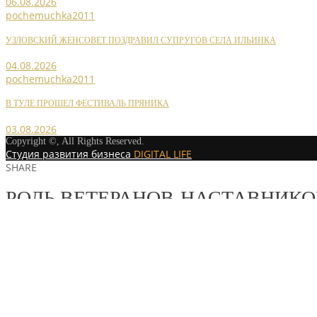
06.08.2026
pochemuchka2011
УЗЛОВСКИЙ ЖЕНСОВЕТ ПОЗДРАВИЛ СУПРУГОВ СЕЛА ИЛЬИНКА
04.08.2026
pochemuchka2011
В ТУЛЕ ПРОШЕЛ ФЕСТИВАЛЬ ПРЯНИКА
03.08.2026
Copyright ©, All Rights Reserved.
Студия развития бизнеса
DIGITAL LIFE
SHARE
РОЛЬ ВЕТЕРАНОВ-НАСТАВНИКО
MORE STORIES
pochemuchka2011
НОВОСТИ РАЙОННЫХ ОТДЕЛЕНИЙ
/
НОВОСТИ РАЙОННЫХ ОТДЕЛ
ОБСУЖДЕНИЕ ПРОГРАММЫ РАЗВИТИЯ ТУЛЬСКОЙ ОБЛА