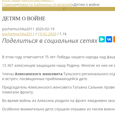
Главная
»
Новости районных отделений
»
Детям о войне
НОВОСТИ РАЙОННЫХ ОТДЕЛЕНИЙ
/
НОВОСТИ РАЙОННЫХ ОТДЕЛ
ДЕТЯМ О ВОЙНЕ
pochemuchka2011
2020-02-19
pochemuchka2011
/
19.02.2020
/
1.1k
Поделиться в социальных сетях
В этом году отмечается 75 лет Победы нашего народа над фа
13 367 алексинцев защищали нашу Родину. Многие из них не 
Члены
Алексинского женсовета
Тульского регионального о
и встреч, посвященных приближающейся дате.
Председатель Алексинского женсовета Татьяна Сальник провела
помогали фронту.
Во время войны из Алексина уходило на фронт ежедневно окол
Особенно внимательно дети слушали отрывки из писем военно