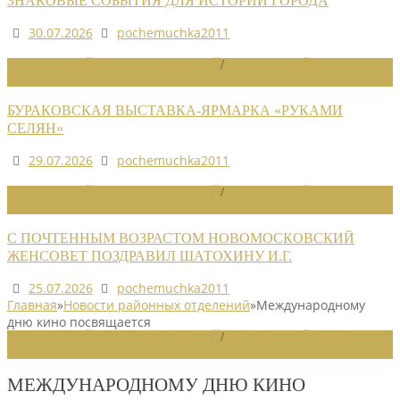
ЗНАКОВЫЕ СОБЫТИЯ ДЛЯ ИСТОРИИ ГОРОДА
30.07.2026
pochemuchka2011
НОВОСТИ РАЙОННЫХ ОТДЕЛЕНИЙ
/
НОВОСТИ РАЙОННЫХ
ОТДЕЛЕНИЙ 2026
БУРАКОВСКАЯ ВЫСТАВКА-ЯРМАРКА «РУКАМИ
СЕЛЯН»
29.07.2026
pochemuchka2011
НОВОСТИ РАЙОННЫХ ОТДЕЛЕНИЙ
/
НОВОСТИ РАЙОННЫХ
ОТДЕЛЕНИЙ 2026
С ПОЧТЕННЫМ ВОЗРАСТОМ НОВОМОСКОВСКИЙ
ЖЕНСОВЕТ ПОЗДРАВИЛ ШАТОХИНУ И.Г.
25.07.2026
pochemuchka2011
Главная
»
Новости районных отделений
»
Международному
дню кино посвящается
НОВОСТИ РАЙОННЫХ ОТДЕЛЕНИЙ
/
НОВОСТИ РАЙОННЫХ
ОТДЕЛЕНИЙ 2021
МЕЖДУНАРОДНОМУ ДНЮ КИНО