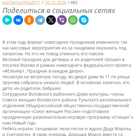
pochemuchka2011
/
28.12.2020
/
482
Поделиться в социальных сетях
В этом году формат новогодних праздников изменился, так
как массовые мероприятия из-за пандемии оказались под
запретом. Но это не повод отменить его совсем.
Веселый праздник для детворы и их родителей прошел в
поселке Волово в рамках новогоднего федерального проекта
«#ЕлкиАрт. Праздник в каждом дворе».
Несмотря на ветреную погоду, во дворе дома № 11 по улице
Хрунова собралось немало людей. В основном, конечно, это
дети, их родители, бабушки.
Сотрудники Воловского районного Дома культуры, члены
Совета женщин Воловского района Тульского регионального
отделения Общероссийской общественно-государственной
организации «Союз женщин России» подготовили
праздничную развлекательно-игровую программу «Спешит к
нам Новый год».
Ребята играли, танцевали, пели песни и ждали Деда Мороза
и Снегурочку. В свою очередь, Дедушка Мороз вместе со