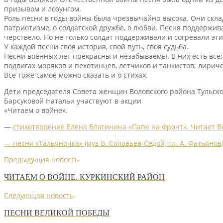
призывом и лозунгом.
Роль песни в годы войны была чрезвычайно высока. Они склады
патриотизме, о солдатской дружбе, о любви. Песня поддержив
черствело. Но не только солдат поддерживали и согревали эти
У каждой песни своя история, свой путь, своя судьба.
Песни военных лет прекрасны и незабываемы. В них есть все:
подвигах моряков и пехотинцев, летчиков и танкистов; лири
Все тоже самое можно сказать и о стихах.
Дети председателя Совета женщин Воловского района Тульск
Барсуковой Натальи участвуют в акции
«Читаем о войне».
—
стихотворение Елена Благинина «Папе на фронт». Читает В
— песня «Тальяночка» (муз В. Соловьев-Седой, сл. А. Фатьянов
Предыдущия новость
ЧИТАЕМ О ВОЙНЕ. КУРКИНСКИЙ РАЙОН
Следующая новость
ПЕСНИ ВЕЛИКОЙ ПОБЕДЫ