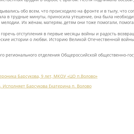
вались обо всем, что происходило на фронте и в тылу, что сог
ала в трудные минуты, приносила утешение, она была необходим
 мелодии. Их жёнам, матерям, детям они тоже помогали, помога
 горечь отступления в первые месяцы войны и радость возвращ
ческие истории о любви. Историю Великой Отечественной войны
ого регионального отделения Общероссийской общественно-го
ероника Барсукова, 9 лет, МКОУ «ЦО п.Волово»
). Исполняет Барсукова Екатерина п. Волово