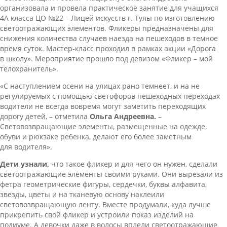
организовала и провела практическое занятие для учащихся
4А класса ЦО №22 – Лицей искусств г. Тулы по изготовлению
светоотражающих элементов. Фликеры предназначены для
снижения количества случаев наезда на пешеходов в темное
время суток. Мастер-класс проходил в рамках акции «Дорога
в школу». Мероприятие прошло под девизом «Фликер – мой
телохранитель».
«С наступлением осени на улицах рано темнеет, и на не
регулируемых с помощью светофоров пешеходных переходах
водители не всегда вовремя могут заметить переходящих
дорогу детей, – отметила
Ольга Андреевна.
–
Световозвращающие элементы, размещенные на одежде,
обуви и рюкзаке ребенка, делают его более заметным
для водителя».
Дети узнали
,
что такое фликер и для чего он нужен, сделали
светоотражающие элементы своими руками. Они вырезали из
фетра геометрические фигуры, сердечки, буквы алфавита,
звезды, цветы и на тканевую основу наклеили
световозвращающую ленту. Вместе продумали, куда лучше
прикрепить свой фликер и устроили показ изделий на
подиуме. А девочки даже в волосы вплели светоотражающие