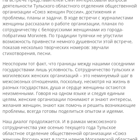
деятельности Тульского областного отделения общественной
организации «Союз женщин России», достижения и
проблемы, планы и задачи. В ходе встречи с журналистами
женщины рассказали о работе организации, планах по
сотрудничеству с белорусскими женщинами из города-
побратима Могилев. По традиции тулячки не упустили
возможность привнести немного душевности этой встрече,
показав несколько творческих номеров: звучали
стихотворения, песни.
Неоспорим тот факт, что границы между нашими соседними
государствами лишь условность. Сотрудничество тульских и
могилевских женских организаций – это неминуемый шаг в
межсоюзных отношениях, поскольку, несмотря на жизнь в
разных государствах, душа и сердце женщины остаются
неизменными. Говоря на одном языке и следуя единым
целям, женские организации понимают и знают интересы,
желания женщин, знают как помочь и решить возникающие
проблемы, всегда готовы поделиться опытом и идеями.
Наш диалог продолжается. И в рамках межсоюзного
сотрудничества уже осенью текущего года Тульское
областное отделение общественной организации «Союз
женщин России» ждет в гости членов Могилевской областной