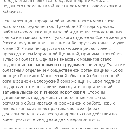
город Могилёв являются городами-побратимами, а с
недавнего времени такой же статус имеют Новомосковск и
Бобруйск.
Союзы женщин городов-побратимов также имеют свою
историю сотрудничества. В декабре 2016 года в рамках
работы Форума «Женщины за объединение созидательных
сил во имя мира» члены Тульского отделения Союза женщин
России получили приглашение от белорусских коллег. И уже
в мае 2017 года Белорусский союз женщин, во главе с
председателем Марианной Щеткиной, принимал гостей из
Тульской области. Одним из знаковых моментов стало
подписание
соглашения о сотрудничестве
между Тульским
областным отделением общественной организацией «Союз
женщин России» и Могилевской областной общественной
организацией «Белорусский союз женщин». Свои подписи
под документом поставили руководители организаций
Татьяна Лысенко
и Инесса Короткевич
. Стороны
договорились поддерживать постоянные контакты,
регулярно обмениваться информацией о работе, новых
идеях, планах, лучших практиках во всех сферах
деятельности, а также координировать свои действия во
время участия в международных мероприятиях.
На встрече представителей СМИ интересовали вопросы