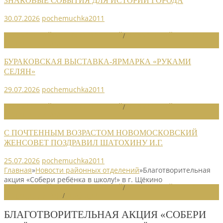
ЗНАКОВЫЕ СОБЫТИЯ ДЛЯ ИСТОРИИ ГОРОДА
30.07.2026
pochemuchka2011
НОВОСТИ РАЙОННЫХ ОТДЕЛЕНИЙ
/
НОВОСТИ РАЙОННЫХ
ОТДЕЛЕНИЙ 2026
БУРАКОВСКАЯ ВЫСТАВКА-ЯРМАРКА «РУКАМИ
СЕЛЯН»
29.07.2026
pochemuchka2011
НОВОСТИ РАЙОННЫХ ОТДЕЛЕНИЙ
/
НОВОСТИ РАЙОННЫХ
ОТДЕЛЕНИЙ 2026
С ПОЧТЕННЫМ ВОЗРАСТОМ НОВОМОСКОВСКИЙ
ЖЕНСОВЕТ ПОЗДРАВИЛ ШАТОХИНУ И.Г.
25.07.2026
pochemuchka2011
Главная
»
Новости районных отделений
»
Благотворительная
акция «Собери ребёнка в школу!» в г. Щёкино
НОВОСТИ РАЙОННЫХ ОТДЕЛЕНИЙ
/
НОВОСТИ РАЙОННЫХ
ОТДЕЛЕНИЙ 2017
/
СЛАЙДЕР
БЛАГОТВОРИТЕЛЬНАЯ АКЦИЯ «СОБЕРИ