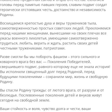
головы перед памятью павших героев, славим подвиг солдат
героически отстоявших честь, достоинство и независимость
Родины.
Восхищаемся крепостью духа и веры тружеников тыла,
самоотверженностью простых советских людей. Преклоняемся
перед нашими женщинами, вынесшими на своих плечах все
ужасы военного лихолетья, умеющими самоотверженно
трудиться, любить, верить и ждать, растить своих детей
честными тружениками, патриотами.
Разве смогли бы мы побороть фашизм – этого сильного и
коварного врага без вас — Поколения Победителей,
свершившего подвиг, равного которому еще не знала история!
Вы исполнили священный долг перед Родиной, перед
будущими поколениями – сохранили мир, жизнь и свободную
Родину.
Вы спасли Родину трижды: от лютого врага, от разрухи и от
безлюдья. Послевоенные поколения детей и внуков живут
сегодня на свободной земле.
Ваши стойкость и воля, чувство долга и чести, ваши