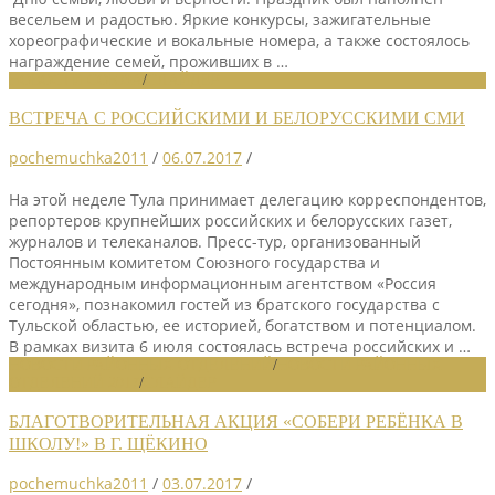
весельем и радостью. Яркие конкурсы, зажигательные
хореографические и вокальные номера, а также состоялось
награждение семей, проживших в …
НОВОСТИ СОЮЗА
/
СЛАЙДЕР
ВСТРЕЧА С РОССИЙСКИМИ И БЕЛОРУССКИМИ СМИ
pochemuchka2011
/
06.07.2017
/
На этой неделе Тула принимает делегацию корреспондентов,
репортеров крупнейших российских и белорусских газет,
журналов и телеканалов. Пресс-тур, организованный
Постоянным комитетом Союзного государства и
международным информационным агентством «Россия
сегодня», познакомил гостей из братского государства с
Тульской областью, ее историей, богатством и потенциалом.
В рамках визита 6 июля состоялась встреча российских и …
НОВОСТИ РАЙОННЫХ ОТДЕЛЕНИЙ
/
НОВОСТИ РАЙОННЫХ
ОТДЕЛЕНИЙ 2017
/
СЛАЙДЕР
БЛАГОТВОРИТЕЛЬНАЯ АКЦИЯ «СОБЕРИ РЕБЁНКА В
ШКОЛУ!» В Г. ЩЁКИНО
pochemuchka2011
/
03.07.2017
/