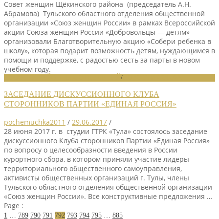
Совет женщин Щёкинского района (председатель А.Н.
Абрамова) Тульского областного отделения общественной
организации «Союз женщин России» в рамках Всероссийской
акции Союза женщин России «Добровольцы — детям»
организовали Благотворительную акцию «Собери ребенка в
школу», которая подарит возможность детям, нуждающимся в
помощи и поддержке, с радостью сесть за парты в новом
учебном году.
НОВОСТИ РАЙОННЫХ ОТДЕЛЕНИЙ
/
НОВОСТИ СОЮЗА
ЗАСЕДАНИЕ ДИСКУССИОННОГО КЛУБА
СТОРОННИКОВ ПАРТИИ «ЕДИНАЯ РОССИЯ»
pochemuchka2011
/
29.06.2017
/
28 июня 2017 г. в студии ГТРК «Тула» состоялось заседание
дискуссионного Клуба сторонников Партии «Единая Россия»
по вопросу о целесообразности введения в России
курортного сбора, в котором приняли участие лидеры
территориального общественного самоуправления,
активисты общественных организаций г. Тулы, члены
Тульского областного отделения общественной организации
«Союз женщин России». Все конструктивные предложения …
Page :
1
…
789
790
791
792
793
794
795
…
885