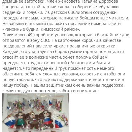
домашнее заготовки. Член женсовета Татьяна Дорохова
специально к этой партии сделала обереги – чебурашки,
сердечки и голубки. Из детской библиотеки сотрудники
передали письма, которые написали бойцам юные читатели.
Не забыли в посылки положить последние номера газеты
«Районные будни. Кимовский район».
Получилось 49 коробок и упаковок, которые в ближайшие дни
отправятся в зону СВО. На картонные коробки в качестве
поздравлений наклеили яркие праздничные открытки.
Каждый, кто участвует в сборах гуманитарной помощи, кто
отвозит ее в воинские части, хочет помочь бойцам
преодолеть трудности военной обстановки и быта и
надеется, что переданный груз поможет хоть немного
облегчить ребятам сложные условия, согреть их, чтобы они
почувствовали, что все их поддерживают и верят в них и в
нашу победу. Нашим защитникам очень важны поддержка
земляков, душевное тепло, забота и внимание.