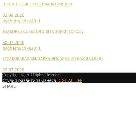
В ТУЛЕ ПРОШЕЛ ФЕСТИВАЛЬ ПРЯНИКА
03.08.2026
pochemuchka2011
ЗНАКОВЫЕ СОБЫТИЯ ДЛЯ ИСТОРИИ ГОРОДА
30.07.2026
pochemuchka2011
БУРАКОВСКАЯ ВЫСТАВКА-ЯРМАРКА «РУКАМИ СЕЛЯН»
29.07.2026
Copyright ©, All Rights Reserved.
Студия развития бизнеса
DIGITAL LIFE
SHARE
«СЕМЕЙНЫЕ ИСТОРИИ» УЗЛОВ
MORE STORIES
pochemuchka2011
НОВОСТИ СОЮЗА