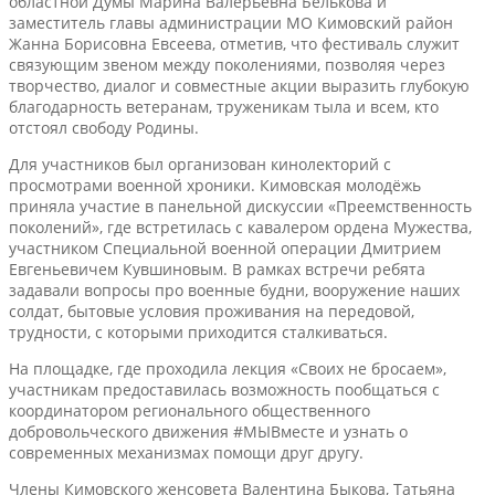
областной Думы Марина Валерьевна Белькова и
заместитель главы администрации МО Кимовский район
Жанна Борисовна Евсеева, отметив, что фестиваль служит
связующим звеном между поколениями, позволяя через
творчество, диалог и совместные акции выразить глубокую
благодарность ветеранам, труженикам тыла и всем, кто
отстоял свободу Родины.
Для участников был организован кинолекторий с
просмотрами военной хроники. Кимовская молодёжь
приняла участие в панельной дискуссии «Преемственность
поколений», где встретилась с кавалером ордена Мужества,
участником Специальной военной операции Дмитрием
Евгеньевичем Кувшиновым. В рамках встречи ребята
задавали вопросы про военные будни, вооружение наших
солдат, бытовые условия проживания на передовой,
трудности, с которыми приходится сталкиваться.
На площадке, где проходила лекция «Своих не бросаем»,
участникам предоставилась возможность пообщаться с
координатором регионального общественного
добровольческого движения #МЫВместе и узнать о
современных механизмах помощи друг другу.
Члены Кимовского женсовета Валентина Быкова, Татьяна