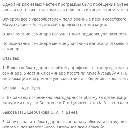
Одной из ключевых частей программы было посещение музеев: 
смогли не только ознакомиться с жизнью и творчеством замеч
Вечером все с удовольствием пели военные песни советского
Маматкуловых Алексинской городской организации.
В заключение семинара все участники подчеркнули важность 
По окончании семинара многие участники написали отзывы о
семинар.
Отзывы:
1. Большая благодарность обкому профсоюза – председателю 
семинара. Участники семинара посетили Музей-усадьбу А.Т. 
информации и огромное удовольствие от общения с коллегам
Белова Н.А., г. Тула.
2. Выражаем искреннюю благодарность обкому за организаци
экскурсии в музеи Болотова А.Т. и Циолковского К. Э. за поз
Быкова Н Г., Щербакова О. А., г. Венев
3. Хочу выразить благодарность аппарату обкома и сотрудник
нового и познавательного. Огромное всем спасибо.