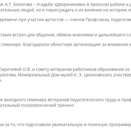
А.Т. Болотова – Усадьба «Дворяниново» в Заокском районе и до
ательных людей, но и порассуждать о их влиянии на историю и
 времени при участии артистов — членов Профсоюза, педагого
таких встреч для общения, обмена мнениями и дальнейшего со
 семинаре. Благодарили областную организацию за внимание 
Ларичевой О.В. и совету ветеранов работников образования за
Болотова, Мемориальный Дом-музей К. Э. Циолковского, участво
и.
ю выездного семинара ветеранов педагогического труда и про
навательный психологический тренинг.
ам за то, что подготовили увлекательную и полезную программу