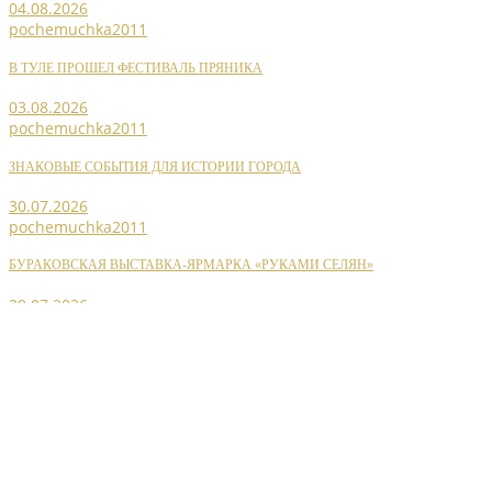
04.08.2026
pochemuchka2011
В ТУЛЕ ПРОШЕЛ ФЕСТИВАЛЬ ПРЯНИКА
03.08.2026
pochemuchka2011
ЗНАКОВЫЕ СОБЫТИЯ ДЛЯ ИСТОРИИ ГОРОДА
30.07.2026
pochemuchka2011
БУРАКОВСКАЯ ВЫСТАВКА-ЯРМАРКА «РУКАМИ СЕЛЯН»
29.07.2026
Copyright ©, All Rights Reserved.
Студия развития бизнеса
DIGITAL LIFE
SHARE
МАРАФОН «РАВНЕНИЕ НА ЗНАМ
MORE STORIES