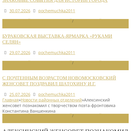
ЗНАКОВЫЕ СОБЫТИЯ ДЛЯ ИСТОРИИ ГОРОДА
30.07.2026
pochemuchka2011
НОВОСТИ РАЙОННЫХ ОТДЕЛЕНИЙ
/
НОВОСТИ РАЙОННЫХ
ОТДЕЛЕНИЙ 2026
БУРАКОВСКАЯ ВЫСТАВКА-ЯРМАРКА «РУКАМИ
СЕЛЯН»
29.07.2026
pochemuchka2011
НОВОСТИ РАЙОННЫХ ОТДЕЛЕНИЙ
/
НОВОСТИ РАЙОННЫХ
ОТДЕЛЕНИЙ 2026
С ПОЧТЕННЫМ ВОЗРАСТОМ НОВОМОСКОВСКИЙ
ЖЕНСОВЕТ ПОЗДРАВИЛ ШАТОХИНУ И.Г.
25.07.2026
pochemuchka2011
Главная
»
Новости районных отделений
»
Алексинский
женсовет познакомил с творчеством поэта-фронтовика
Константина Ваншенкина
НОВОСТИ РАЙОННЫХ ОТДЕЛЕНИЙ
/
НОВОСТИ РАЙОННЫХ
ОТДЕЛЕНИЙ 2025