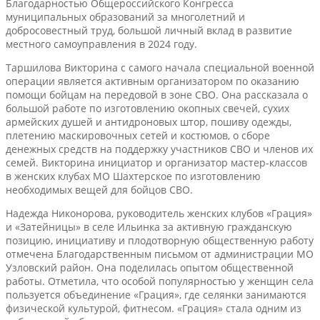
Благодарностью Общероссийского Конгресса
муниципальных образований за многолетний и
добросовестный труд, большой личный вклад в развитие
местного самоуправления в 2024 году.
Таршилова Викторина с самого начала специальной военной
операции является активным организатором по оказанию
помощи бойцам на передовой в зоне СВО. Она рассказала о
большой работе по изготовлению окопных свечей, сухих
армейских душей и антидроновых штор, пошиву одежды,
плетению маскировочных сетей и костюмов, о сборе
денежных средств на поддержку участников СВО и членов их
семей. Викторина инициатор и организатор мастер-классов
в женских клубах МО Шахтерское по изготовлению
необходимых вещей для бойцов СВО.
Надежда Никонорова, руководитель женских клубов «Грация»
и «Затейницы» в селе Ильинка за активную гражданскую
позицию, инициативу и плодотворную общественную работу
отмечена Благодарственным письмом от администрации МО
Узловский район. Она поделилась опытом общественной
работы. Отметила, что особой популярностью у женщин села
пользуется объединение «Грация», где селянки занимаются
физической культурой, фитнесом. «Грация» стала одним из