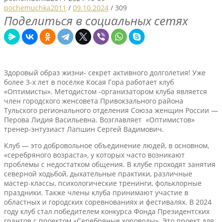
pochemuchka2011
/
09.10.2024
/
309
Поделиться в социальных сетях
Здоровый образ жизни- секрет активного долголетия! Уже
более 3-х лет в посёлке Косая Гора работает клуб
«Оптимисты». Методистом -организатором клуба является
член городского женсовета Привокзального района
Тульского регионального отделения Союза женщин России —
Перова Лидия Васильевна. Возглавляет «Оптимистов»
тренер-энтузиаст Лапшин Сергей Вадимович.
Клуб — это добровольное объединение людей, в основном,
«серебряного возраста», у которых часто возникают
проблемы с недостатком общения. В клубе проходят занятия
северной ходьбой, дыхательные практики, различные
мастер-классы, психологические тренинги, фольклорные
праздники. Также члены клуба принимают участие в
областных и городских соревнованиях и фестивалях. В 2024
году клуб стал победителем конкурса Фонда Президентских
грантов с проектом «Серебряные хороводы». Это проект для