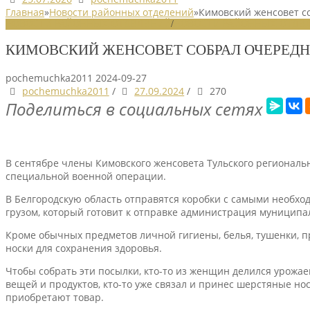
Главная
»
Новости районных отделений
»
Кимовский женсовет 
НОВОСТИ РАЙОННЫХ ОТДЕЛЕНИЙ
/
НОВОСТИ РАЙОННЫХ ОТДЕЛ
КИМОВСКИЙ ЖЕНСОВЕТ СОБРАЛ ОЧЕРЕД
pochemuchka2011
2024-09-27
pochemuchka2011
/
27.09.2024
/
270
Поделиться в социальных сетях
В сентябре члены Кимовского женсовета Тульского региональ
специальной военной операции.
В Белгородскую область отправятся коробки с самыми необход
грузом, который готовит к отправке администрация муниципа
Кроме обычных предметов личной гигиены, белья, тушенки, пря
носки для сохранения здоровья.
Чтобы собрать эти посылки, кто-то из женщин делился урожаем
вещей и продуктов, кто-то уже связал и принес шерстяные нос
приобретают товар.