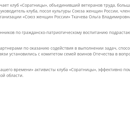
чает клуб «Соратницы», объединивший ветеранов труда, больш
руководитель клуба, посол культуры Союза женщин России, чле
ганизации «Союз женщин России» Ткачева Ольга Владимировна
нников по гражданско-патриотическому воспитанию подрастающ
артнерами по оказанию содействия в выполнении задач, спо
вязи установились с комитетом семей воинов Отечества в вопр
ашего времени» активисты клуба «Соратницы», эффективно по
ой области.