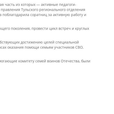
ая часть из которых — активные педагоги-
н правления Тульского регионального отделения
 поблагодарила соратниц за активную работу и
его поколения, провести цикл встреч и круглых
собствующих достижению целей специальной
осах оказания помощи семьям участников СВО,
могающие комитету семей воинов Отечества, были