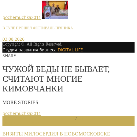
pochemuchka2011
В ТУЛЕ ПРОШЕЛ ФЕСТИВАЛЬ ПРЯНИКА
03.08.2026
Copyright ©, All Rights Reserved.
Студия развития бизнеса
DIGITAL LIFE
SHARE
ЧУЖОЙ БЕДЫ НЕ БЫВАЕТ,
СЧИТАЮТ МНОГИЕ
КИМОВЧАНКИ
MORE STORIES
pochemuchka2011
НОВОСТИ РАЙОННЫХ ОТДЕЛЕНИЙ
/
НОВОСТИ РАЙОННЫХ
ОТДЕЛЕНИЙ 2020
ВИЗИТЫ МИЛОСЕРДИЯ В НОВОМОСКОВСКЕ