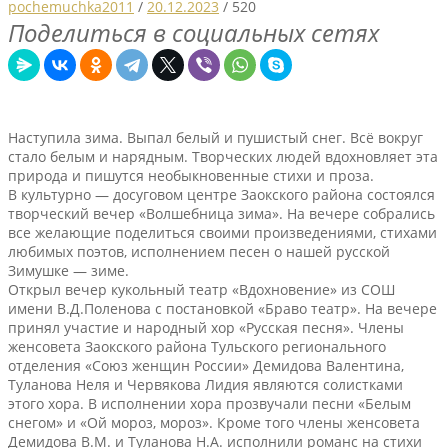
pochemuchka2011
/
20.12.2023
/
520
Поделиться в социальных сетях
Наступила зима. Выпал белый и пушистый снег. Всё вокруг
стало белым и нарядным. Творческих людей вдохновляет эта
природа и пишутся необыкновенные стихи и проза.
В культурно — досуговом центре Заокского района состоялся
творческий вечер «Волшебница зима». На вечере собрались
все желающие поделиться своими произведениями, стихами
любимых поэтов, исполнением песен о нашей русской
Зимушке — зиме.
Открыл вечер кукольный театр «Вдохновение» из СОШ
имени В.Д.Поленова с постановкой «Браво театр». На вечере
принял участие и народный хор «Русская песня». Члены
женсовета Заокского района Тульского регионального
отделения «Союз женщин России» Демидова Валентина,
Туланова Неля и Червякова Лидия являются солистками
этого хора. В исполнении хора прозвучали песни «Белым
снегом» и «Ой мороз, мороз». Кроме того члены женсовета
Демидова В.М. и Туланова Н.А. исполнили романс на стихи