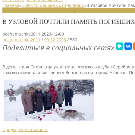
Главная
»
Новости районных отделений
»
В Узловой почтили па
НОВОСТИ РАЙОННЫХ ОТДЕЛЕНИЙ
/
НОВОСТИ РАЙОННЫХ ОТДЕЛ
В УЗЛОВОЙ ПОЧТИЛИ ПАМЯТЬ ПОГИБШИХ
pochemuchka2011
2023-12-09
pochemuchka2011
/
09.12.2023
/
580
Поделиться в социальных сетях
В день героя Отечества участницы женского клуба «Серебрян
зажгли поминальные свечи у Вечного огня города Узловая. П
Предыдущия новость