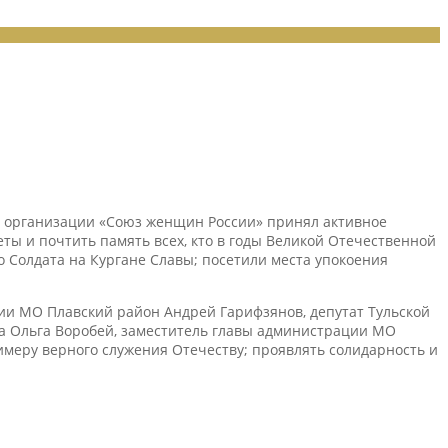
й организации «Союз женщин России» принял активное
ы и почтить память всех, кто в годы Великой Отечественной
о Солдата на Кургане Славы; посетили места упокоения
ии МО Плавский район Андрей Гарифзянов, депутат Тульской
ка Ольга Воробей, заместитель главы администрации МО
имеру верного служения Отечеству; проявлять солидарность и