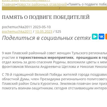
Главная
»
Новости районных отделений
»
Память о подвиге поб
НОВОСТИ РАЙОННЫХ ОТДЕЛЕНИЙ
/
НОВОСТИ РАЙОННЫХ ОТДЕЛ
ПАМЯТЬ О ПОДВИГЕ ПОБЕДИТЕЛЕЙ
pochemuchka2011
2023-05-10
pochemuchka2011
/
10.05.2023
/
525
Поделиться в социальных сетях
9 мая Плавский районный совет женщин Тульского регионал
участие в
торжественных мероприятиях, прошедших в гор
отдал жизнь за дело спасения Родины, возложили цветы к мем
фронтовиков Михаила Андреевича Щеглова и Николая Никола
С 78-й годовщиной Великой Победы жителей города поздравил
областной Думы, член Президиума регионального политсовета
Плавский район Ольга Курохтина. Земляков-плавчан они приз
помогать воинам-защитникам, сегодня отстаивающим интере