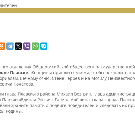
едителей
ЕНИЙ 2023
ьного отделения Общероссийской общественно-государственно
оде Плавске
. Женщины пришли семьями, чтобы возложить цвет
ориалам, Вечному огню, Стене Героев и на Могилу Неизвестног
евича Кочетова.
и глава Плавского района Михаил Возгрин, глава администрац
 Партии «Единая Россия» Галина Алёшина, глава города Плавс
вали хранить память о подвиге победителей и следовать их пр
сы Родины.