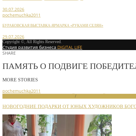
30.07.2026
pochemuchka2011
БУРАКОВСКАЯ ВЫСТАВКА-ЯРМАРКА «РУКАМИ СЕЛЯН»
29.07.2026
Copyright ©, All Rights Reserved.
Студия развития бизнеса
DIGITAL LIFE
SHARE
ПАМЯТЬ О ПОДВИГЕ ПОБЕДИТЕ
MORE STORIES
pochemuchka2011
НОВОСТИ РАЙОННЫХ ОТДЕЛЕНИЙ
/
НОВОСТИ РАЙОННЫХ ОТДЕЛ
НОВОГОДНИЕ ПОДАРКИ ОТ ЮНЫХ ХУДОЖНИКОВ БОГ