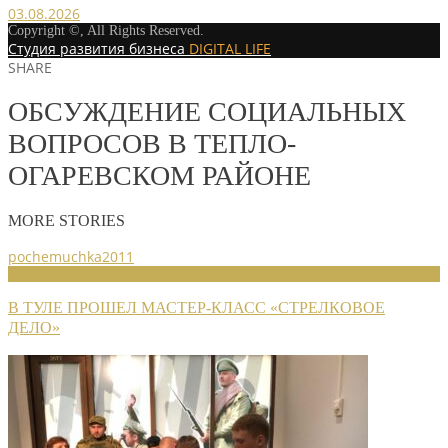
03.08.2026
Copyright ©, All Rights Reserved.
Студия развития бизнеса
DIGITAL LIFE
SHARE
ОБСУЖДЕНИЕ СОЦИАЛЬНЫХ
ВОПРОСОВ В ТЕПЛО-
ОГАРЕВСКОМ РАЙОНЕ
MORE STORIES
pochemuchka2011
НОВОСТИ СОЮЗА
В ТУЛЕ ПРОШЕЛ МАСТЕР-КЛАСС «СТРЕЛКОВОЕ
ДЕЛО»