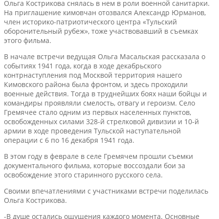
Ольга Кострикова снялась в нем в роли военной санитарки.
На приглашение кимовчан отозвался Александр Юрманов,
член историко-патриотического центра «Тульский
оборонительный рубеж», тоже участвовавший в съемках
этого фильма.
В начале встречи ведущая Ольга Масальская рассказала о
событиях 1941 года, когда в ходе декабрьского
контрнаступления под Москвой территория нашего
Кимовского района была фронтом, и здесь проходили
военные действия. Тогда в труднейших боях наши бойцы и
командиры проявляли смелость, отвагу и героизм. Село
Гремячее стало одним из первых населенных пунктов,
освобожденных силами 328-й стрелковой дивизии и 10-й
армии в ходе проведения Тульской наступательной
операции с 6 по 16 декабря 1941 года.
В этом году в феврале в селе Гремячем прошли съемки
документального фильма, которые воссоздали бои за
освобождение этого старинного русского села.
Своими впечатлениями с участниками встречи поделилась
Ольга Кострикова.
-В душе остались ощущения каждого момента. Основные