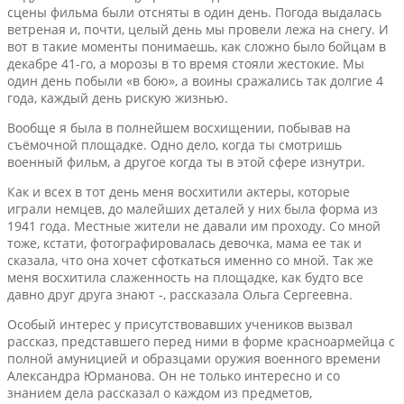
сцены фильма были отсняты в один день. Погода выдалась
ветреная и, почти, целый день мы провели лежа на снегу. И
вот в такие моменты понимаешь, как сложно было бойцам в
декабре 41-го, а морозы в то время стояли жестокие. Мы
один день побыли «в бою», а воины сражались так долгие 4
года, каждый день рискую жизнью.
Вообще я была в полнейшем восхищении, побывав на
съёмочной площадке. Одно дело, когда ты смотришь
военный фильм, а другое когда ты в этой сфере изнутри.
Как и всех в тот день меня восхитили актеры, которые
играли немцев, до малейших деталей у них была форма из
1941 года. Местные жители не давали им проходу. Со мной
тоже, кстати, фотографировалась девочка, мама ее так и
сказала, что она хочет сфоткаться именно со мной. Так же
меня восхитила слаженность на площадке, как будто все
давно друг друга знают -, рассказала Ольга Сергеевна.
Особый интерес у присутствовавших учеников вызвал
рассказ, представшего перед ними в форме красноармейца с
полной амуницией и образцами оружия военного времени
Александра Юрманова. Он не только интересно и со
знанием дела рассказал о каждом из предметов,