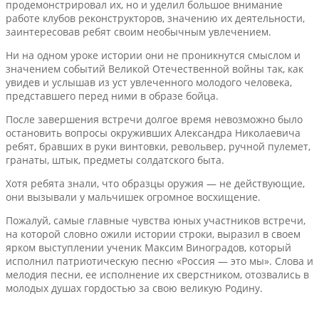
продемонстрировал их, но и уделил большое внимание
работе клубов реконструкторов, значению их деятельности,
заинтересовав ребят своим необычным увлечением.
Ни на одном уроке истории они не проникнутся смыслом и
значением событий Великой Отечественной войны так, как
увидев и услышав из уст увлеченного молодого человека,
представшего перед ними в образе бойца.
После завершения встречи долгое время невозможно было
остановить вопросы окруживших Александра Николаевича
ребят, бравших в руки винтовки, револьвер, ручной пулемет,
гранаты, штык, предметы солдатского быта.
Хотя ребята знали, что образцы оружия — не действующие,
они вызывали у мальчишек огромное восхищение.
Пожалуй, самые главные чувства юных участников встречи,
на которой словно ожили истории строки, выразил в своем
ярком выступлении ученик Максим Виноградов, который
исполнил патриотическую песню «Россия — это мы». Слова и
мелодия песни, ее исполнение их сверстником, отозвались в
молодых душах гордостью за свою великую Родину.