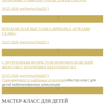
ЗНАКОВЫЕ СОБЫТИЯ ДЛЯ ИСТОРИИ ГОРОДА
30.07.2026
pochemuchka2011
НОВОСТИ РАЙОННЫХ ОТДЕЛЕНИЙ
/
НОВОСТИ РАЙОННЫХ
ОТДЕЛЕНИЙ 2026
БУРАКОВСКАЯ ВЫСТАВКА-ЯРМАРКА «РУКАМИ
СЕЛЯН»
29.07.2026
pochemuchka2011
НОВОСТИ РАЙОННЫХ ОТДЕЛЕНИЙ
/
НОВОСТИ РАЙОННЫХ
ОТДЕЛЕНИЙ 2026
С ПОЧТЕННЫМ ВОЗРАСТОМ НОВОМОСКОВСКИЙ
ЖЕНСОВЕТ ПОЗДРАВИЛ ШАТОХИНУ И.Г.
25.07.2026
pochemuchka2011
Главная
»
Новости районных отделений
»
Мастер-класс для
дет­ей мобилизованных ал­ексинцев
НОВОСТИ РАЙОННЫХ ОТДЕЛЕНИЙ
/
НОВОСТИ РАЙОННЫХ
ОТДЕЛЕНИЙ 2023
МАСТЕР-КЛАСС ДЛЯ ДЕТ­ЕЙ