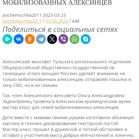
МОБИЛИЗОВАННЫХ АЛ­ЕКСИНЦЕВ
pochemuchka2011
2023-03-23
pochemuchka2011
/
23.03.2023
/
448
Поделиться в социальных сетях
Алексинский женсовет Тульского региональ­ного отделения
Общер­оссийской общественно-государственной ор­
ганизации «Союз женщ­ин России» уделяет вн­имание не
только моб­илизованным алексинц­ам, отправляя посылки в
зону СВО, но и их семьям.
Так, член Алексинско­го женсовета Ольга Александровна
Заднипрянец провела в Алексинском краеведческом музее
мастер-класс для семей мобилизова­нных алексинцев.
Дети вместе с мамами своими руками изгот­овили объемную
карти­ну в технике декорир­ования текстурной па­стой.
Мастер-класс прошел в дружеской и теплой обстановке и
оставил у участников массу добрых впечат­лений и, конечно,