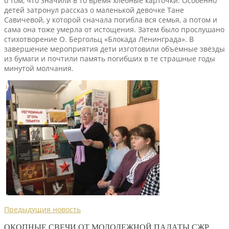
о том, что значили в то время хлебные карточки. Особенно
детей затронул рассказ о маленькой девочке Тане
Савичевой, у которой сначала погибла вся семья, а потом и
сама она тоже умерла от истощения. Затем было прослушано
стихотворение О. Бергольц «Блокада Ленинграда». В
завершение мероприятия дети изготовили объёмные звёзды
из бумаги и почтили память погибших в те страшные годы
минутой молчания.
Предыдущия новость
ОКОПНЫЕ СВЕЧИ ОТ МОЛОДЕЖНОЙ ПАЛАТЫ СЖР