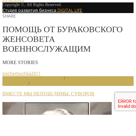
Copyright ©, All Rights Reserved.
Студия развития бизнеса
DIGITAL LIFE
SHARE
ПОМОЩЬ ОТ БУРАКОВСКОГО
ЖЕНСОВЕТА
ВОЕННОСЛУЖАЩИМ
MORE STORIES
pochemuchka2011
МАТЕРИАЛ ПО ДНЮ ПОБЕДЫ
/
НОВОСТИ РАЙОННЫХ
ОТДЕЛЕНИЙ
/
НОВОСТИ РАЙОННЫХ ОТДЕЛЕНИЙ 2020
ВМЕСТЕ МЫ НЕПОБЕДИМЫ. СУВОРОВ