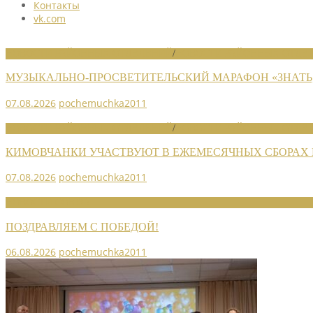
Контакты
vk.com
НОВОСТИ РАЙОННЫХ ОТДЕЛЕНИЙ
/
НОВОСТИ РАЙОННЫХ ОТДЕЛ
МУЗЫКАЛЬНО-ПРОСВЕТИТЕЛЬСКИЙ МАРАФОН «ЗНАТЬ,
07.08.2026
pochemuchka2011
НОВОСТИ РАЙОННЫХ ОТДЕЛЕНИЙ
/
НОВОСТИ РАЙОННЫХ ОТДЕЛ
КИМОВЧАНКИ УЧАСТВУЮТ В ЕЖЕМЕСЯЧНЫХ СБОРАХ
07.08.2026
pochemuchka2011
НОВОСТИ СОЮЗА
ПОЗДРАВЛЯЕМ С ПОБЕДОЙ!
06.08.2026
pochemuchka2011