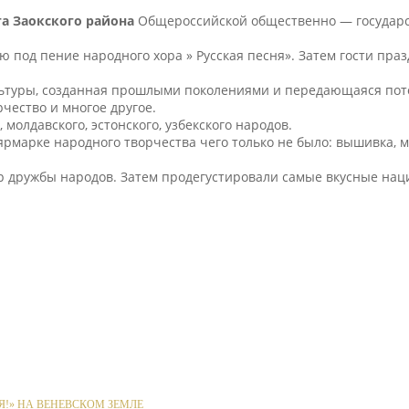
а Заокского района
Общероссийской общественно — государст
 под пение народного хора » Русская песня». Затем гости пра
ультуры, созданная прошлыми поколениями и передающаяся по
чество и многое другое.
олдавского, эстонского, узбекского народов.
рмарке народного творчества чего только не было: вышивка, м
р дружбы народов. Затем продегустировали самые вкусные нац
Я!» НА ВЕНЕВСКОМ ЗЕМЛЕ