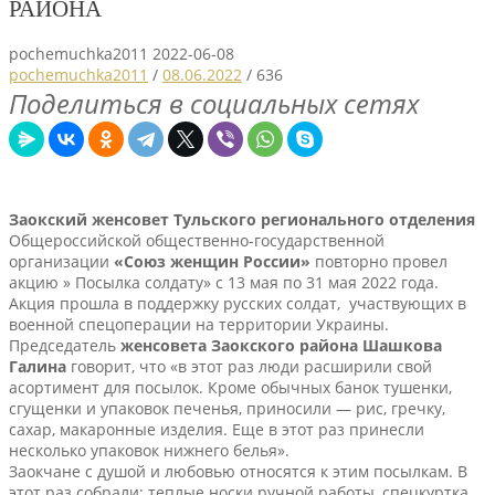
РАЙОНА
pochemuchka2011
2022-06-08
pochemuchka2011
/
08.06.2022
/
636
Поделиться в социальных сетях
Заокский женсовет Тульского регионального отделения
Общероссийской общественно-государственной
организации
«Союз женщин России»
повторно провел
акцию » Посылка солдату» с 13 мая по 31 мая 2022 года.
Акция прошла в поддержку русских солдат, участвующих в
военной спецоперации на территории Украины.
Председатель
женсовета Заокского района Шашкова
Галина
говорит, что «в этот раз люди расширили свой
асортимент для посылок. Кроме обычных банок тушенки,
сгущенки и упаковок печенья, приносили — рис, гречку,
сахар, макаронные изделия. Еще в этот раз принесли
несколько упаковок нижнего белья».
Заокчане с душой и любовью относятся к этим посылкам. В
этот раз собрали: теплые носки ручной работы, спецкуртка,