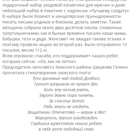
подарочный набор уходовой косметики для мужчин и даже
небольшой набор в пакетике с надписью «Лучшему солдату».
В наборе были блокнот и канцелярские принадлежности-
писать письма родным и близким, делать заметки. Также
женщины собрали около двух десятков писем, сложенных
треугольничками, как в былые времена писали наши мамы,
бабушки, тети и дяди. Женсовет не ожидал такова отзыва и
поэтому провели акцию во второй раз. Было отправлено 13
посылок, весом 112 кг.
Всем огромное спасибо, кто поддерживает наших ребят,
которым сейчас -«Ох, как не легко!»
Председатель женсовета Заокского района Шашкова Галина
прочитала стихотворение заокского поэта:
Тучи грозовые над тобой Донбасс,
Грохот разрывов не пугает Вас.
Боль эту нельзя унять,
Европе давно пора понять,
За счастье детей
Пядь земли не отдать.
Защитники Отечества — верим в Вас!
Мариуполь, Херсон освобожден.
Гордимся мужеством наших ребят,
в небе реет победный стяг.