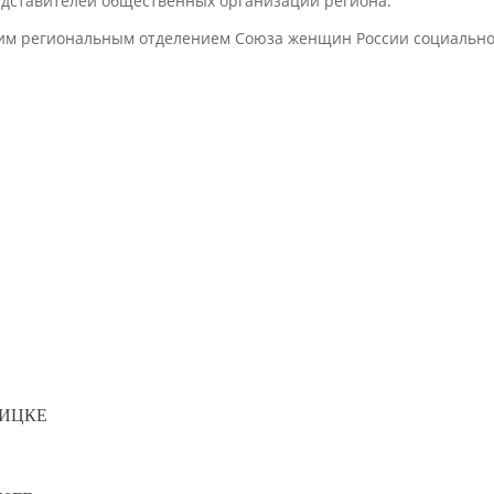
дставителей общественных организаций региона.
им региональным отделением Союза женщин России социально
ДИЦКЕ