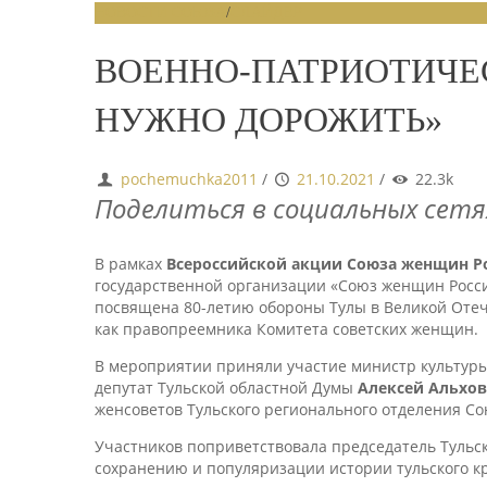
НОВОСТИ СОЮЗА
/
СЛАЙДЕР
ВОЕННО-ПАТРИОТИЧЕ
НУЖНО ДОРОЖИТЬ»
pochemuchka2011
/
21.10.2021
/
22.3k
Поделиться в социальных сетя
В рамках
Всероссийской акции Союза женщин Р
государственной организации «Союз женщин Росс
посвящена 80-летию обороны Тулы в Великой Отеч
как правопреемника Комитета советских женщин.
В мероприятии приняли участие министр культуры
депутат Тульской областной Думы
Алексей Альхо
женсоветов Тульского регионального отделения С
Участников поприветствовала
председатель Тульс
сохранению и популяризации истории тульского кр