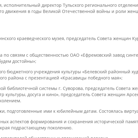
я, исполнительный директор Тульского регионального отделе
го движения в годы Великой Отечественной войны и роли женщи
инского краеведческого музея, председатель Совета женщин Ку
а по связям с общественностью ОАО «Ефремовский завод синте
будем достойны»;
о бюджетного учреждения культуры «Белевский районный худо
ого района с презентацией «Красавицы победного мая»;
ной библиотечной системы г. Суворова, председатель Совета 
тр культуры, досуга и кино», председатель Совета женщин Арс
колением.
, подготовленные ими к юбилейным датам. Состоялась виртуал
ных аспектов формирования и сохранения исторической памяти
 края подрастающему поколению.