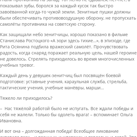
показывал зубы, боролся за каждый кусок так быстро
завоёванной когда-то чужой земли. Зенитные пушки должны
были обеспечивать противовоздушную оборону, не пропускать
самолёты противника на советскую сторону.
Как защищали небо зенитчицы, хорошо показано в фильме
Станислава Ростоцкого «А зори здесь тихие…», в эпизоде, где
Рита Осянина подбила вражеский самолёт. Прочувствовать
радость, когда снаряд поражает реальную цель, нашей героине
не довелось. Стрелять приходилось во время многочисленных
учебных тревог.
Каждый день у девушек-зенитчиц был посвящён боевой
подготовке: уставные учения, караульная служба, стрельба,
тактические учения, учебные манёвры, марши…
Тяжело ли приходилось?
– Нас тяжёлой работой было не испугать. Все ждали победы и
себя не жалели. Только бы одолеть врага! – вспоминает Ольга
Ивановна.
И вот она – долгожданная победа! Всеобщее ликование