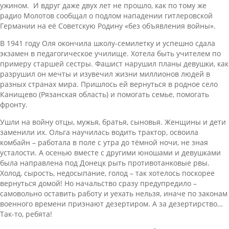
ужином. И вдруг даже двух лет не прошло, как по тому же
радио Молотов сообщал о подлом нападении гитлеровской
Германии на её Советскую Родину «без объявления войны».
В 1941 году Оля окончила школу-семилетку и успешно сдала
экзамен в педагогическое училище. Хотела быть учителем по
примеру старшей сестры. Фашист нарушил планы девушки, как
разрушил он мечты и изувечил жизни миллионов людей в
разных странах мира. Пришлось ей вернуться в родное село
Канищево (Рязанская область) и помогать семье, помогать
фронту.
Ушли на войну отцы, мужья, братья, сыновья. Женщины и дети
заменили их. Ольга научилась водить трактор, освоила
комбайн – работала в поле с утра до тёмной ночи, не зная
усталости. А осенью вместе с другими юношами и девушками
была направлена под Донецк рыть противотанковые рвы.
Холод, сырость, недосыпание, голод – так хотелось поскорее
вернуться домой! Но начальство сразу предупредило –
самовольно оставить работу и уехать нельзя, иначе по законам
военного времени признают дезертиром. А за дезертирство…
Так-то, ребята!