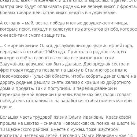
охватило всех – и военных, и штатских, и взрослых, и детей. Это
завтра они будут оплакивать родных, не вернувшихся с фронта,
боевых товарищей, оставшихся лежать в чужой земле.
А сегодня – май, весна, победа и юные девушки-зенитчицы,
которые поют, пляшут и салютуют из автоматов в небо, которое
они всё-таки смогли защитить.
…К мирной жизни Ольга, дослужившись до звания ефрейтора,
вернулась в октябре 1945 года. Приехала в родное село, из
которого война словно высосала все жизненные соки.
Задумалась девушка, как быть дальше. Двоюродная сестра и
фронтовая подруга позвали на шахту в Сталиногорск (ныне
Новомосковск) Тульской области. Чтобы собрать денег Ольге на
дорогу, родные решили снять железо с крыши их добротного
дома и продать. Так и поступили. В перелицованной и
перекрашенной военной шинели, валенках без галош солдат-
победитель отправилась на заработки, чтобы помочь матери-
вдове.
Большая часть трудовой жизни Ольги Ивановны Красиковой
прошла на шахтах – сначала Новомосковска, позже на шахте №
13 Щёкинского района. Вместе с мужем, тоже шахтёром,
воспитали четверых детей. Сегодня у Ольги Ивановны уже 14