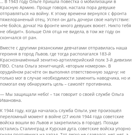
… В 1943 году Ольге пришла повестка о мобилизации в
Красную Армию. Проще говоря, настала пора девушке
отправляться на войну. К этому времени вернулся с фронта
тяжелораненый отец. Успел он дать дочери своё напутствие:
«Не бойся, дочка! На фронте много девушек воюет. Никто тебя
не обидит». Больше Оля отца не видела, в том же году он
скончался от ран.
Вместе с другими рязанскими девчатами отправилась наша
героиня в город Львов, где тогда располагался 183-й
Краснознамённый зенитно-артиллерийский полк 3-й дивизии
ПВО. Стала Ольга зенитчицей, «вторым номером». В
орудийном расчёте он выполнял ответственную задачу: не
только мог в случае необходимости заменить наводчика, но и
помогал ему обнаружить цель – самолёт противника.
— Мы защищали небо! – так говорит о своей службе Ольга
Ивановна.
К 1944 году, когда началась служба Ольги, уже произошёл
переломный момент в войне (27 июля 1944 года советские
войска вошли во Львов и закрепились в городе). Позади
остались Сталинград и Курская дуга, советские войска упорно
гнали противника на запад. Тот легко не сдавался, нет-нет, а