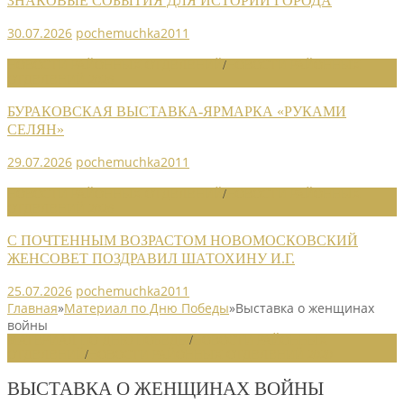
ЗНАКОВЫЕ СОБЫТИЯ ДЛЯ ИСТОРИИ ГОРОДА
30.07.2026
pochemuchka2011
НОВОСТИ РАЙОННЫХ ОТДЕЛЕНИЙ
/
НОВОСТИ РАЙОННЫХ
ОТДЕЛЕНИЙ 2026
БУРАКОВСКАЯ ВЫСТАВКА-ЯРМАРКА «РУКАМИ
СЕЛЯН»
29.07.2026
pochemuchka2011
НОВОСТИ РАЙОННЫХ ОТДЕЛЕНИЙ
/
НОВОСТИ РАЙОННЫХ
ОТДЕЛЕНИЙ 2026
С ПОЧТЕННЫМ ВОЗРАСТОМ НОВОМОСКОВСКИЙ
ЖЕНСОВЕТ ПОЗДРАВИЛ ШАТОХИНУ И.Г.
25.07.2026
pochemuchka2011
Главная
»
Материал по Дню Победы
»
Выставка о женщинах
войны
МАТЕРИАЛ ПО ДНЮ ПОБЕДЫ
/
НОВОСТИ РАЙОННЫХ
ОТДЕЛЕНИЙ
/
НОВОСТИ РАЙОННЫХ ОТДЕЛЕНИЙ 2020
ВЫСТАВКА О ЖЕНЩИНАХ ВОЙНЫ