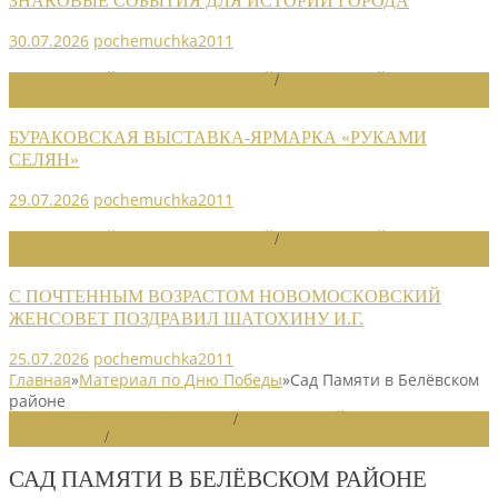
ЗНАКОВЫЕ СОБЫТИЯ ДЛЯ ИСТОРИИ ГОРОДА
30.07.2026
pochemuchka2011
НОВОСТИ РАЙОННЫХ ОТДЕЛЕНИЙ
/
НОВОСТИ РАЙОННЫХ
ОТДЕЛЕНИЙ 2026
БУРАКОВСКАЯ ВЫСТАВКА-ЯРМАРКА «РУКАМИ
СЕЛЯН»
29.07.2026
pochemuchka2011
НОВОСТИ РАЙОННЫХ ОТДЕЛЕНИЙ
/
НОВОСТИ РАЙОННЫХ
ОТДЕЛЕНИЙ 2026
С ПОЧТЕННЫМ ВОЗРАСТОМ НОВОМОСКОВСКИЙ
ЖЕНСОВЕТ ПОЗДРАВИЛ ШАТОХИНУ И.Г.
25.07.2026
pochemuchka2011
Главная
»
Материал по Дню Победы
»
Сад Памяти в Белёвском
районе
МАТЕРИАЛ ПО ДНЮ ПОБЕДЫ
/
НОВОСТИ РАЙОННЫХ
ОТДЕЛЕНИЙ
/
НОВОСТИ РАЙОННЫХ ОТДЕЛЕНИЙ 2020
САД ПАМЯТИ В БЕЛЁВСКОМ РАЙОНЕ