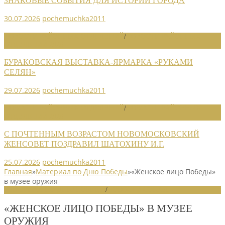
ЗНАКОВЫЕ СОБЫТИЯ ДЛЯ ИСТОРИИ ГОРОДА
30.07.2026
pochemuchka2011
НОВОСТИ РАЙОННЫХ ОТДЕЛЕНИЙ
/
НОВОСТИ РАЙОННЫХ
ОТДЕЛЕНИЙ 2026
БУРАКОВСКАЯ ВЫСТАВКА-ЯРМАРКА «РУКАМИ
СЕЛЯН»
29.07.2026
pochemuchka2011
НОВОСТИ РАЙОННЫХ ОТДЕЛЕНИЙ
/
НОВОСТИ РАЙОННЫХ
ОТДЕЛЕНИЙ 2026
С ПОЧТЕННЫМ ВОЗРАСТОМ НОВОМОСКОВСКИЙ
ЖЕНСОВЕТ ПОЗДРАВИЛ ШАТОХИНУ И.Г.
25.07.2026
pochemuchka2011
Главная
»
Материал по Дню Победы
»
«Женское лицо Победы»
в музее оружия
МАТЕРИАЛ ПО ДНЮ ПОБЕДЫ
/
НОВОСТИ СОЮЗА
«ЖЕНСКОЕ ЛИЦО ПОБЕДЫ» В МУЗЕЕ
ОРУЖИЯ