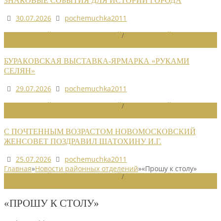
ЗНАКОВЫЕ СОБЫТИЯ ДЛЯ ИСТОРИИ ГОРОДА
30.07.2026
pochemuchka2011
НОВОСТИ РАЙОННЫХ ОТДЕЛЕНИЙ
/
НОВОСТИ РАЙОННЫХ
ОТДЕЛЕНИЙ 2026
БУРАКОВСКАЯ ВЫСТАВКА-ЯРМАРКА «РУКАМИ
СЕЛЯН»
29.07.2026
pochemuchka2011
НОВОСТИ РАЙОННЫХ ОТДЕЛЕНИЙ
/
НОВОСТИ РАЙОННЫХ
ОТДЕЛЕНИЙ 2026
С ПОЧТЕННЫМ ВОЗРАСТОМ НОВОМОСКОВСКИЙ
ЖЕНСОВЕТ ПОЗДРАВИЛ ШАТОХИНУ И.Г.
25.07.2026
pochemuchka2011
Главная
»
Новости районных отделений
»
«Прошу к столу»
НОВОСТИ РАЙОННЫХ ОТДЕЛЕНИЙ
/
НОВОСТИ РАЙОННЫХ
ОТДЕЛЕНИЙ 2019
«ПРОШУ К СТОЛУ»