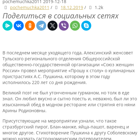
pochemuchka2011
2019-12-18
pochemuchka2011
/
18.12.2019
/
1.2k
Поделиться в социальных сетях
В последнем месяце уходящего года, Алексинский женсовет
Тульского регионального отделения Общероссийской
общественно-государственной организации «Союз женщин
России» провел мероприятие «Прошу к столу» о кулинарных
пристрастиях А.С. Пушкина, которому в этом году
исполнилось 220 лет со дня рождения.
Великий поэт не был утонченным гурманом, но толк в еде
знал. Он любил вкусно и сытно поесть и, неважно, был ли это
изысканный обед в модном ресторане или стряпня его няни
Арины Родионовны.
Присутствующие на мероприятии узнали, что такое
стразбургский пирог, Блан-манже, яйца-пашот, варенец и
многое другое. Стихотворение Пушкина к другу Соболевскому
можно назвать гастрономическим путеводителем,