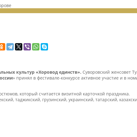
орове
льных культур «Хоровод единств».
Суворовский женсовет Ту
оссии
» принял в фестивале-конкурсе активное участие и в н
стюмов, который считается визитной карточкой праздника.
кий, таджикский, грузинский, украинский, татарский, казахск