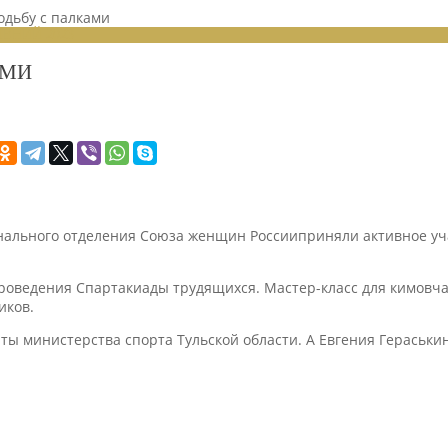
одьбу с палками
ЕНИЙ 2023
АМИ
нального отделения Союза женщин Россииприняли активное уча
.
роведения Спартакиады трудящихся. Мастер-класс для кимовча
иков.
ы министерства спорта Тульской области. А Евгения Гераськин