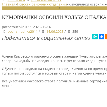
Главная
»
Новости районных отделений
»
Кимовчанки освоили х
НОВОСТИ РАЙОННЫХ ОТДЕЛЕНИЙ
/
НОВОСТИ РАЙОННЫХ ОТДЕЛ
КИМОВЧАНКИ ОСВОИЛИ ХОДЬБУ С ПАЛК
pochemuchka2011
2023-06-14
pochemuchka2011
/
14.06.2023
/
359
Поделиться в социальных сетях
Члены Кимовского районного совета женщин Тульского регио
северной ходьбы, присоединившись к фестивалю «Ходи, Тула»
Обучение проходило на стадионе города Кимовска во время п
только потом состоялся массовый старт и награждение участн
Все участники массового старта получили именные сертификат
место.