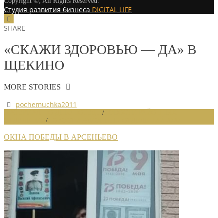
Copyright ©, All Rights Reserved.
Студия развития бизнеса
DIGITAL LIFE
SHARE
«СКАЖИ ЗДОРОВЬЮ — ДА» В
ЩЕКИНО
MORE STORIES
pochemuchka2011
МАТЕРИАЛ ПО ДНЮ ПОБЕДЫ
/
НОВОСТИ РАЙОННЫХ
ОТДЕЛЕНИЙ
/
НОВОСТИ РАЙОННЫХ ОТДЕЛЕНИЙ 2020
ОКНА ПОБЕДЫ В АРСЕНЬЕВО